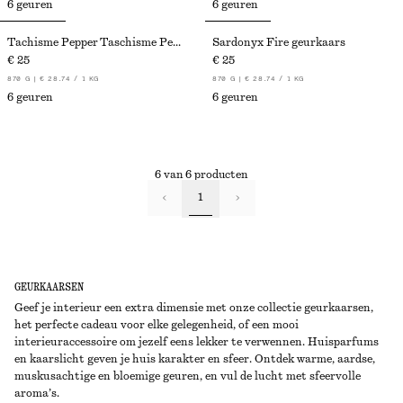
6 geuren
6 geuren
Tachisme Pepper Taschisme Pepper geurkaars
Sardonyx Fire geurkaars
€ 25
€ 25
870 G | € 28.74 / 1 KG
870 G | € 28.74 / 1 KG
6 geuren
6 geuren
6 van 6 producten
1
GEURKAARSEN
Geef je interieur een extra dimensie met onze collectie geurkaarsen,
het perfecte cadeau voor elke gelegenheid, of een mooi
interieuraccessoire om jezelf eens lekker te verwennen. Huisparfums
en kaarslicht geven je huis karakter en sfeer. Ontdek warme, aardse,
muskusachtige en bloemige geuren, en vul de lucht met sfeervolle
aroma’s.