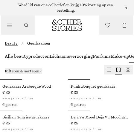
Word lid van ons collectief en krijg 10% korting op een
bestelling.
Beauty
/
Geurkaarsen
Alle beautyproducten
Lichaamsverzorging
Parfums
Make-up
Ge
Filteren & sorteren
Geurkaars Arabesque Wood
Punk Bouquet geurkaars
€ 25
€ 25
870 G | € 28.74 / 1 KG
870 G | € 28.74 / 1 KG
6 geuren
6 geuren
Sicilian Sunrise geurkaars
Déjà Vu Mood Déjà Vu Mood geurkaars
€ 25
€ 25
870 G | € 28.74 / 1 KG
870 G | € 28.74 / 1 KG