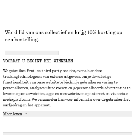
Word lid van ons collectief en krijg 10% korting op
een bestelling.
CREATE ACCOUNT
VOORDAT U BEGINT MET WINKELEN
We gebruiken first- en third-party cookies, evenals andere
trackingtechnologieën van externe uitgevers, om je de volledige
NEEM CONTACT OP
functionaliteit van onze website te bieden, je gebruikerservaring te
personaliseren, analyses uit te voeren en gepersonaliseerde advertenties te
Neem contact met ons op
Instagram
leveren op onze websites, apps en nieuwsbrieven op internet en via sociale
KLANTENSERVICE
mediaplatforms. We verzamelen hiervoor informatie over de gebruiker, het
Store locator
Pinterest
surfgedrag en het apparaat.
Betaling
OVER ONS
Partners
Facebook
Meer lezen
Levering
Over ons
Carrière
YouTube
Retouren en terugbetalingen
In de maak
Pers
TikTok