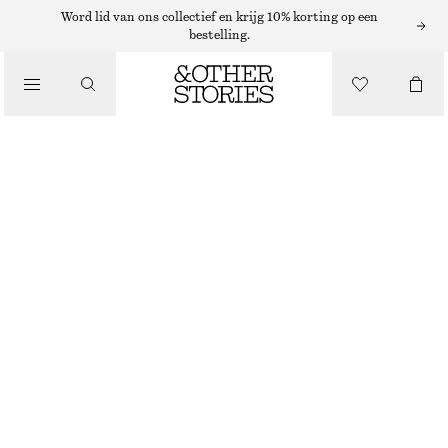
Word lid van ons collectief en krijg 10% korting op een
GEURKAARSEN
bestelling.
/
PUNK BOUQUET GEURKAARS
BEAUTY
€ 25
870 G | € 28.74 / 1 KG
PUNK BOUQUET
+
6
KIES MAAT
Zoek in de winkel