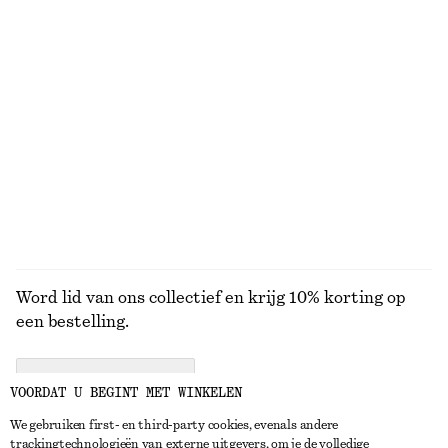
€ 9
€ 29
50 ML | € 180 / 1 L
700 ML | € 41.43 / 1 L
10 geuren
Pink Noon bodyscrub
Ketting met gestapelde plaatjes
€ 17
€ 25
250 ML | € 68 / 1 L
7 geuren
BEKIJK ALLE GEURKAARSEN
Word lid van ons collectief en krijg 10% korting op
een bestelling.
CREATE ACCOUNT
VOORDAT U BEGINT MET WINKELEN
We gebruiken first- en third-party cookies, evenals andere
trackingtechnologieën van externe uitgevers, om je de volledige