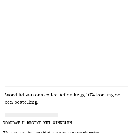
€ 99
€ 79
Nieuw
+
2
100% wool
Perle de Coco roll-on parfum
Wikkelvest van merinowol
€ 19
€ 69
Nieuw
46 G | € 413.04 / 1 KG
100% merino wool
13 geuren
BEKIJK ALLE GEURKAARSEN
Word lid van ons collectief en krijg 10% korting op
een bestelling.
CREATE ACCOUNT
VOORDAT U BEGINT MET WINKELEN
We gebruiken first- en third-party cookies, evenals andere