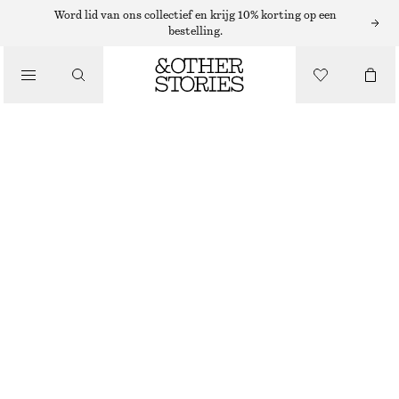
Word lid van ons collectief en krijg 10% korting op een
GEURKAARSEN
bestelling.
/
DÉJÀ VU MOOD DÉJÀ VU MOOD GEURKAARS
BEAUTY
€ 25
870 G | € 28.74 / 1 KG
DÉJÀ VU MOOD
+
6
KIES MAAT
Zoek in de winkel