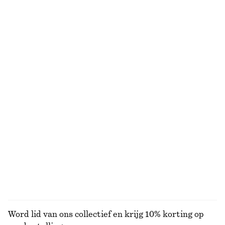
Broek met smalle pijpen en persplooien
Schuin van stof gesneden minirok
€ 35
€ 69
€ 39
€ 59
Laatste kans
Laatste kans
Gemodelleerde katoenen blouse met V-hals
Geribbeld vest van katoen
€ 35
€ 69
€ 29
€ 69
Laatste kans
VORIGE PRIJS:
€ 45
Laatste kans
100% cotton
Broek met smalle pijpen en persplooien
Minirok met hoge taille
€ 35
€ 69
€ 29
€ 59
Laatste kans
Laatste kans
BEKIJK ALLE ROKKEN
Word lid van ons collectief en krijg 10% korting op