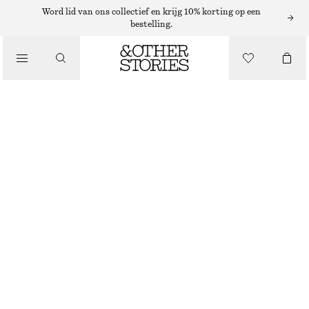
MINIROKKEN
Word lid van ons collectief en krijg 10% korting op een
bestelling.
/
ROKKEN
A-LIJN MINIROK
/
€ 29
€ 59
KLEDING
LAATSTE KANS
ZWART
32
34
36
38
40
42
44