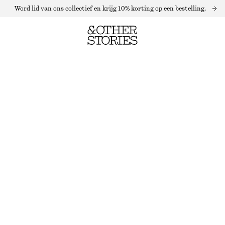
Word lid van ons collectief en krijg 10% korting op een bestelling.
GEDRAPEERDE TOP MET COL
NIET OP VOORRAAD
CRÈME
XS
S
M
L
Maattabel
MAAT