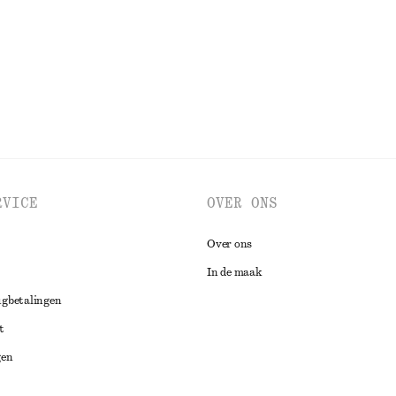
BEKIJK ALLE TOPS EN T-SHIRTS
RVICE
OVER ONS
Over ons
In de maak
ugbetalingen
t
gen