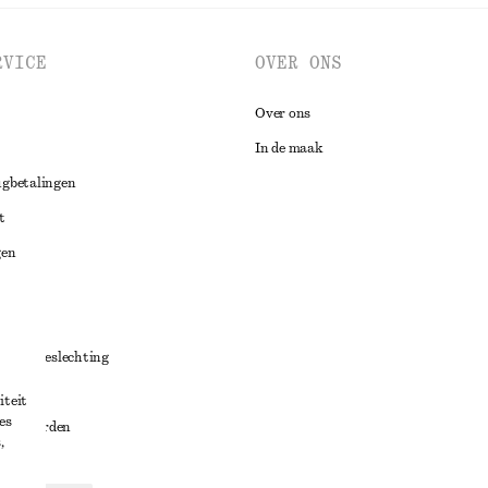
RVICE
OVER ONS
Over ons
In de maak
ugbetalingen
t
gen
ng
chillenbeslechting
aarden
iteit
es
oorwaarden
,
g