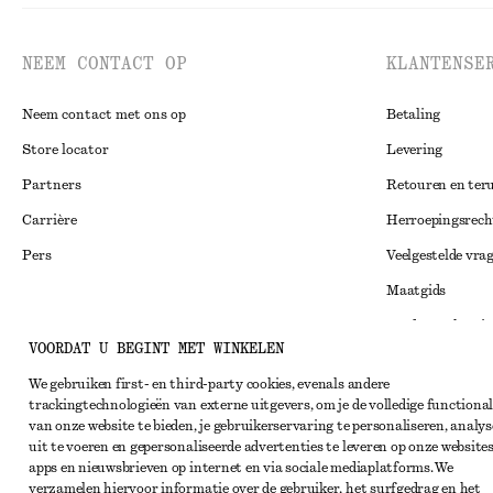
NEEM CONTACT OP
KLANTENSE
Neem contact met ons op
Betaling
Store locator
Levering
Partners
Retouren en ter
Carrière
Herroepingsrech
Pers
Veelgestelde vra
Maatgids
Studentenkorti
Instagram
VOORDAT U BEGINT MET WINKELEN
Alternatieve ges
Pinterest
We gebruiken first- en third-party cookies, evenals andere
Algemene voorw
Facebook
trackingtechnologieën van externe uitgevers, om je de volledige functional
van onze website te bieden, je gebruikerservaring te personaliseren, analys
Lidmaatschapsv
YouTube
uit te voeren en gepersonaliseerde advertenties te leveren op onze websites
Cookieverklarin
apps en nieuwsbrieven op internet en via sociale mediaplatforms. We
TikTok
verzamelen hiervoor informatie over de gebruiker, het surfgedrag en het