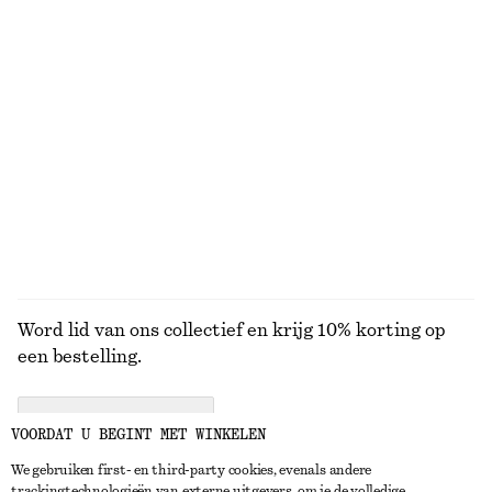
€ 35
€ 89
€ 19
€ 39
Laatste kans
Laatste kans
Katoenen T-shirt
Gebreide trui van zijde en katoen
€ 12
€ 22
€ 49
€ 89
Laatste kans
Laatste kans
Silk-cotton
BEKIJK ALLE SNEAKERS
Word lid van ons collectief en krijg 10% korting op
een bestelling.
CREATE ACCOUNT
VOORDAT U BEGINT MET WINKELEN
We gebruiken first- en third-party cookies, evenals andere
trackingtechnologieën van externe uitgevers, om je de volledige