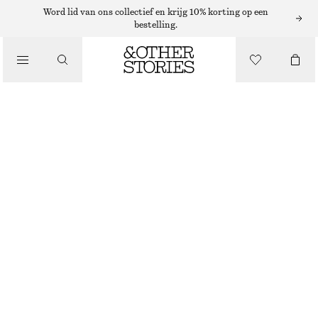
ADIDAS SNEAKERS
Word lid van ons collectief en krijg 10% korting op een
bestelling.
/
SNEAKERS
ADIDAS SAMBA LT
€ 59
€ 130
/
LAATSTE KANS
SCHOENEN
ZILVER/ROOD
37
38
39
40
41
38
40
42
1/3
2/3
1/3
2/3
1/3