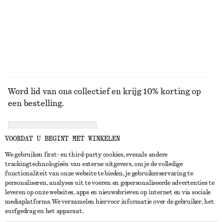
€ 59
€ 99
100% cotton
+
8
BEKIJK ALLE ZONNEBRILLEN
Word lid van ons collectief en krijg 10% korting op
een bestelling.
CREATE ACCOUNT
VOORDAT U BEGINT MET WINKELEN
We gebruiken first- en third-party cookies, evenals andere
trackingtechnologieën van externe uitgevers, om je de volledige
NEEM CONTACT OP
functionaliteit van onze website te bieden, je gebruikerservaring te
personaliseren, analyses uit te voeren en gepersonaliseerde advertenties te
Neem contact met ons op
Instagram
leveren op onze websites, apps en nieuwsbrieven op internet en via sociale
KLANTENSERVICE
mediaplatforms. We verzamelen hiervoor informatie over de gebruiker, het
Store locator
Pinterest
surfgedrag en het apparaat.
Betaling