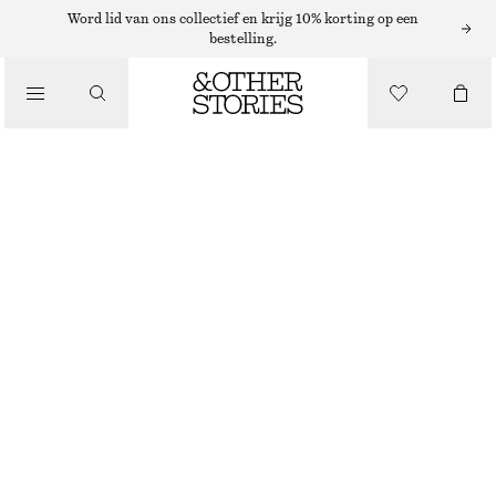
ZONNEBRILLEN
Word lid van ons collectief en krijg 10% korting op een
bestelling.
/
ACCESSOIRES
HOEKIGE CAT EYE-ZONNEBRIL
€ 35
WIT
ONESIZE
MAAT