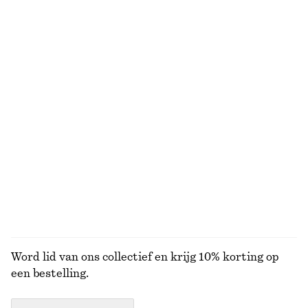
Midi-jurk met sjaalkraag
Nauwsluitende tanktop
€ 69
€ 179
€ 10
€ 19
Laatste kans
Laatste kans
Katoenen short met hoge taille
Broek met rechte pijpen en persvouwen
€ 22
€ 59
€ 79
Laatste kans
+
2
100% cotton
BEKIJK ALLE JURKEN EN JUMPSUITS
Word lid van ons collectief en krijg 10% korting op
een bestelling.