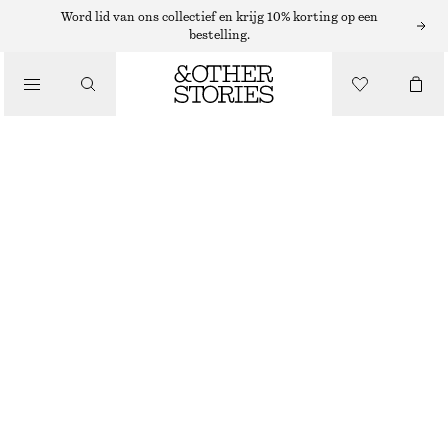
Word lid van ons collectief en krijg 10% korting op een
bestelling.
/
JURKEN EN JUMPSUITS
ASYMMETRISCHE MINI-JURK MET LANGE MOUWEN
€ 65
€ 129
LAATSTE KANS
/
KLEDING
ZWART/GEBLOEMD
32
34
36
38
40
42
44