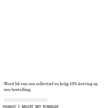
Midi-jurk van viscose en zijde
Gesmokte maxi-jurk
€ 99
€ 149
€ 59
€ 99
Laatste kans
Laatste kans
Midi-jurk met gedraaide taille
Katoenen overhemd met korte mouwen
€ 99
€ 22
€ 59
Nieuw
Laatste kans
100% cotton
BEKIJK ALLE JURKEN EN JUMPSUITS
Word lid van ons collectief en krijg 10% korting op
een bestelling.
CREATE ACCOUNT
VOORDAT U BEGINT MET WINKELEN