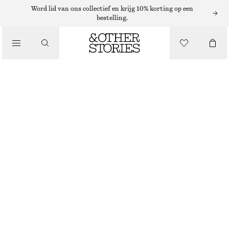
Word lid van ons collectief en krijg 10% korting op een
bestelling.
/
JURKEN EN JUMPSUITS
MIDI-JURK MET WATERVALHALS EN PRINT
€ 69
€ 179
LAATSTE KANS
/
KLEDING
TURKOOIS/WITTE STREPEN
XS
S
M
L