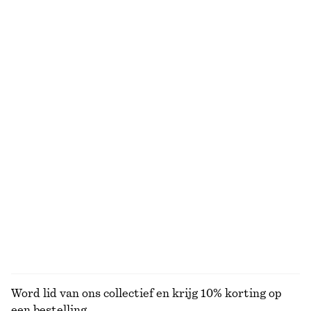
Gebreide top van alpacawolmix
Gedrapeerd asymmetrisch T-shirt
€ 69
€ 39
Midi-jurk met plooien en vleermuismouwen
Top met trekkoord
€ 45
€ 99
€ 29
€ 59
Laatste kans
VORIGE PRIJS:
€ 39
Laatste kans
Zijden blouse met print en strik aan de hals
Linnen midi-jurk
€ 119
€ 45
€ 99
Nieuw
Laatste kans
100% silk
100% linen
+
1
BEKIJK ALLE BLOUSES EN OVERHEMDEN
Word lid van ons collectief en krijg 10% korting op
een bestelling.