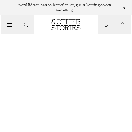
/
Word lid van ons collectief en krijg 10% korting op een
bestelling.
BLOUSES EN OVERHEMDEN
BLOUSE MET BALLONMOUWEN
€ 35
€ 89
LAATSTE KANS
/
KLEDING
DONKERBLAUW
XS
S
M
L