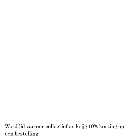
€ 99
€ 79
Nieuw
100% cotton
Sjaal van katoen en zijde
Katoenen midi-jurk
€ 59
€ 79
Cotton-silk
Nieuw
100% cotton
Badpak met vierkante hals
Linnen mini-jurk
€ 59
€ 89
Nieuw
100% linen
+
2
BEKIJK ALLE BADKLEDING
Word lid van ons collectief en krijg 10% korting op
een bestelling.