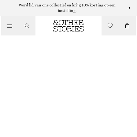
Word lid van ons collectief en krijg 10% korting op een
/
bestelling.
BIKINI'S
/
BADKLEDING
BIKINITOP MET STRIK
€ 29
/
KLEDING
FELGROEN
32
34
36
38
40
42
44
Maattabel
MAAT