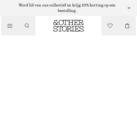
BODYMIST
Word lid van ons collectief en krijg 10% korting op een
bestelling.
/
PARFUMS
PERLE DE COCO BODYMIST​
/
€ 15
BEAUTY
150 G | € 100 / 1 KG
PERLE DE COCO
+
10
KIES MAAT
Zoek in de winkel