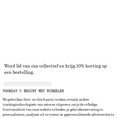
Sicilian Sunrise bodymist in mini-formaat
Perle de Coco Handcrème​
€ 9
€ 12
50 G | € 180 / 1 KG
250 G | € 48 / 1 KG
Online exclusive
Nieuw
10 geuren
10 geuren
BEKIJK ALLE PARFUMS
Word lid van ons collectief en krijg 10% korting op
een bestelling.
CREATE ACCOUNT
VOORDAT U BEGINT MET WINKELEN
We gebruiken first- en third-party cookies, evenals andere
trackingtechnologieën van externe uitgevers, om je de volledige
NEEM CONTACT OP
functionaliteit van onze website te bieden, je gebruikerservaring te
personaliseren, analyses uit te voeren en gepersonaliseerde advertenties te