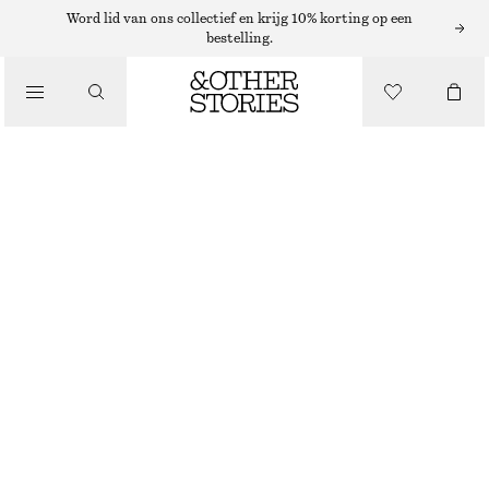
Word lid van ons collectief en krijg 10% korting op een
/
bestelling.
BIKINI'S
/
BADKLEDING
BIKINITOP MET STRIK
€ 22
€ 29
LAATSTE KANS
/
KLEDING
TURKOOIS
32
34
36
38
40
42
44