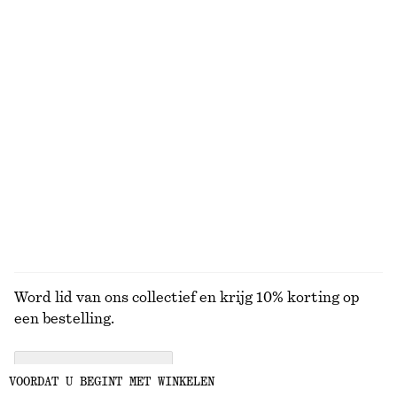
Badpak met gekruiste rug en V-hals
Bikinitopje met textuur
€ 69
€ 29
Online exclusive
Gestructureerde bikinislip met hoge taille
Katoenen T-shirt
€ 22
€ 29
€ 12
€ 22
Laatste kans
Laatste kans
BEKIJK ALLE BADKLEDING
Word lid van ons collectief en krijg 10% korting op
een bestelling.
CREATE ACCOUNT
VOORDAT U BEGINT MET WINKELEN