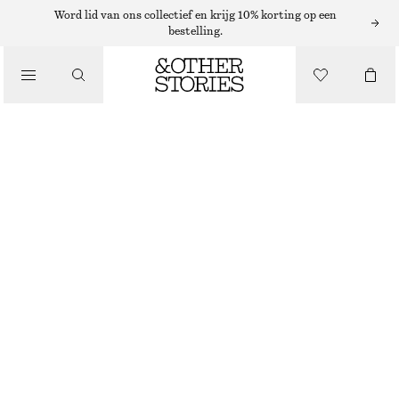
Word lid van ons collectief en krijg 10% korting op een
/
bestelling.
BIKINI'S
/
BADKLEDING
TRIANGELBIKINITOP
€ 17
€ 29
LAATSTE KANS
/
KLEDING
GEEL/GERUIT
32
34
36
38
40
42
44