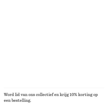
€ 29
€ 10
€ 19
Online exclusive
Laatste kans
+
1
Bikinislip met strik opzij
Ribgebreid katoenen vest
€ 22
€ 29
€ 35
€ 89
Laatste kans
Laatste kans
Online exclusive
+
1
Braziliaanse bikinislip
Bikinitop met beugel en strik
€ 15
€ 25
€ 29
€ 39
Laatste kans
Laatste kans
BEKIJK ALLE BADKLEDING
Word lid van ons collectief en krijg 10% korting op
een bestelling.