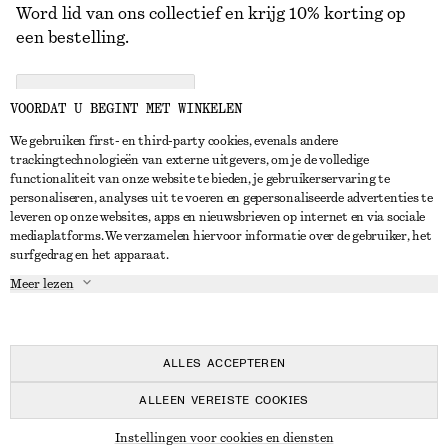
Word lid van ons collectief en krijg 10% korting op
een bestelling.
CREATE ACCOUNT
VOORDAT U BEGINT MET WINKELEN
We gebruiken first- en third-party cookies, evenals andere
trackingtechnologieën van externe uitgevers, om je de volledige
NEEM CONTACT OP
functionaliteit van onze website te bieden, je gebruikerservaring te
personaliseren, analyses uit te voeren en gepersonaliseerde advertenties te
Neem contact met ons op
Instagram
leveren op onze websites, apps en nieuwsbrieven op internet en via sociale
KLANTENSERVICE
mediaplatforms. We verzamelen hiervoor informatie over de gebruiker, het
Store locator
Pinterest
surfgedrag en het apparaat.
Betaling
OVER ONS
Partners
Facebook
Meer lezen
Levering
Over ons
Carrière
YouTube
Retouren en terugbetalingen
In de maak
Pers
TikTok
Herroepingsrecht
ALLES ACCEPTEREN
Veelgestelde vragen
ALLEEN VEREISTE COOKIES
Maatgids
© 2026 & OTHER STORIES
Instellingen voor cookies en diensten
Studentenkorting