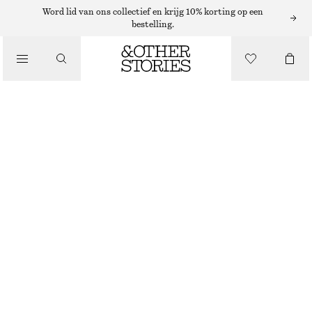
Word lid van ons collectief en krijg 10% korting op een
DRAAGTASSEN
bestelling.
/
GEVLOCHTEN LEREN DRAAGTAS
TASSEN
€ 109
€ 199
NIET OP VOORRAAD
ZWART
ONESIZE
MAAT