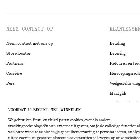
NEEM CONTACT OP
KLANTENSE
Neem contact met ons op
Betaling
Store locator
Levering
Partners
Retouren en ter
Carrière
Herroepingsrech
Pers
Veelgestelde vra
Maatgids
Studentenkorti
Instagram
VOORDAT U BEGINT MET WINKELEN
Alternatieve ges
Pinterest
We gebruiken first- en third-party cookies, evenals andere
Algemene voorw
Facebook
trackingtechnologieën van externe uitgevers, om je de volledige functional
van onze website te bieden, je gebruikerservaring te personaliseren, analys
Lidmaatschapsv
YouTube
uit te voeren en gepersonaliseerde advertenties te leveren op onze websites