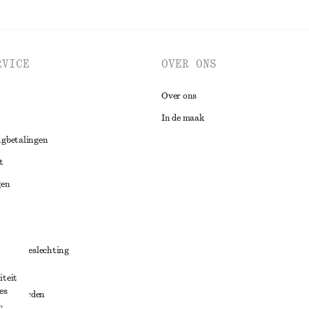
RVICE
OVER ONS
Over ons
In de maak
ugbetalingen
t
gen
ng
chillenbeslechting
aarden
iteit
es
oorwaarden
,