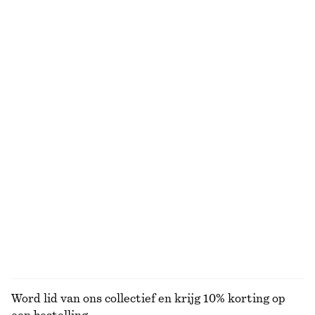
Bikinislip met strik opzij
Recht katoenen T-shirt
€ 22
€ 29
€ 25
Laatste kans
100% organic cotton
+
1
+
8
Triangelbikinitop met plooien
Katoenen midirok
€ 29
€ 89
Online exclusive
100% cotton
Badpak met gekruiste rug en V-hals
Katoenen overhemd
€ 69
€ 79
100% cotton
+
2
BEKIJK ALLE BADKLEDING
Word lid van ons collectief en krijg 10% korting op