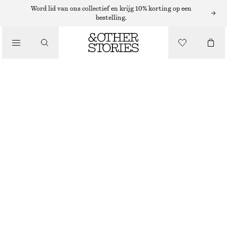
Word lid van ons collectief en krijg 10% korting op een
/
bestelling.
BIKINI'S
/
BADKLEDING
GERIBBELDE BIKINISLIP MET CONTRASTBIES
€ 22
€ 29
NIET OP VOORRAAD
/
KLEDING
BRUIN/BLAUWE STREPEN
32
34
36
38
40
42
44