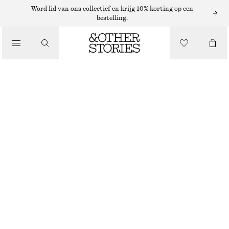
Word lid van ons collectief en krijg 10% korting op een
/
bestelling.
BIKINI'S
/
BADKLEDING
GESTREEPTE BIKINITOP
€ 27
€ 35
LAATSTE KANS
/
KLEDING
GROEN/BLAUW GESTREEPT
32
34
36
38
40
42
44