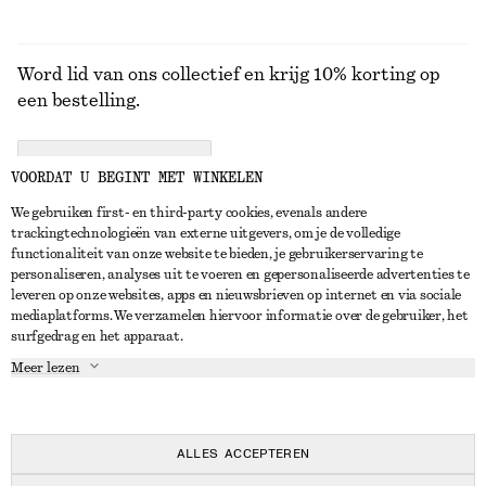
Word lid van ons collectief en krijg 10% korting op
een bestelling.
CREATE ACCOUNT
VOORDAT U BEGINT MET WINKELEN
We gebruiken first- en third-party cookies, evenals andere
trackingtechnologieën van externe uitgevers, om je de volledige
NEEM CONTACT OP
functionaliteit van onze website te bieden, je gebruikerservaring te
personaliseren, analyses uit te voeren en gepersonaliseerde advertenties te
Neem contact met ons op
Instagram
leveren op onze websites, apps en nieuwsbrieven op internet en via sociale
KLANTENSERVICE
mediaplatforms. We verzamelen hiervoor informatie over de gebruiker, het
Store locator
Pinterest
surfgedrag en het apparaat.
Betaling
OVER ONS
Partners
Facebook
Meer lezen
Levering
Over ons
Carrière
YouTube
Retouren en terugbetalingen
In de maak
Pers
TikTok
Herroepingsrecht
ALLES ACCEPTEREN
Veelgestelde vragen