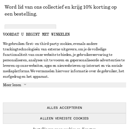
Word lid van ons collectief en krijg 10% korting op
een bestelling.
CREATE ACCOUNT
VOORDAT U BEGINT MET WINKELEN
We gebruiken first- en third-party cookies, evenals andere
trackingtechnologieën van externe uitgevers, om je de volledige
NEEM CONTACT OP
functionaliteit van onze website te bieden, je gebruikerservaring te
personaliseren, analyses uit te voeren en gepersonaliseerde advertenties te
Neem contact met ons op
Instagram
leveren op onze websites, apps en nieuwsbrieven op internet en via sociale
KLANTENSERVICE
mediaplatforms. We verzamelen hiervoor informatie over de gebruiker, het
Store locator
Pinterest
surfgedrag en het apparaat.
Betaling
OVER ONS
Partners
Facebook
Meer lezen
Levering
Over ons
Carrière
YouTube
Retouren en terugbetalingen
In de maak
Pers
TikTok
Herroepingsrecht
ALLES ACCEPTEREN
Veelgestelde vragen
ALLEEN VEREISTE COOKIES
Maatgids
© 2026 & OTHER STORIES