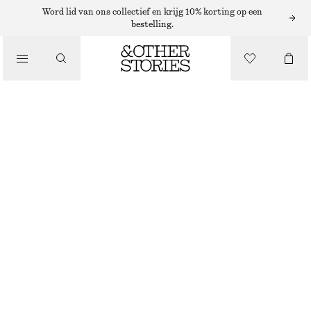
Word lid van ons collectief en krijg 10% korting op een
bestelling.
/
JURKEN EN JUMPSUITS
GERIBBELDE MIDI-JURK
€ 89
/
KLEDING
ZWART
XS
S
M
L
Maattabel
MAAT