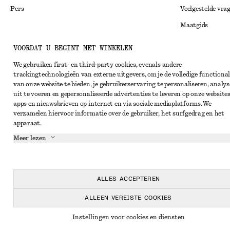
Pers
Veelgestelde vra
Maatgids
Studentenkorti
Instagram
VOORDAT U BEGINT MET WINKELEN
Alternatieve ges
Pinterest
We gebruiken first- en third-party cookies, evenals andere
trackingtechnologieën van externe uitgevers, om je de volledige functional
Algemene voorw
Facebook
van onze website te bieden, je gebruikerservaring te personaliseren, analys
Lidmaatschapsv
uit te voeren en gepersonaliseerde advertenties te leveren op onze websites
YouTube
apps en nieuwsbrieven op internet en via sociale mediaplatforms. We
Cookieverklarin
TikTok
verzamelen hiervoor informatie over de gebruiker, het surfgedrag en het
apparaat.
Cookie- en servi
Meer lezen
Privacyverklari
Servicevoorwaar
Toegankelijkheid
ALLES ACCEPTEREN
ALLEEN VEREISTE COOKIES
Instellingen voor cookies en diensten