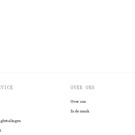
+
2
ktop
Ruimvallende gebreide trui
€ 49
BEKIJK ALLE JURKEN EN JUMPSUITS
RVICE
OVER ONS
Over ons
In de maak
ugbetalingen
t