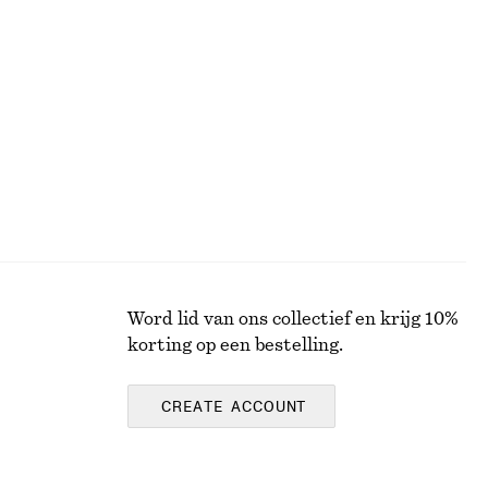
+
5
Maxi-jurk met geplooid lijfje
€ 149
Nieuw
Word lid van ons collectief en krijg 10%
korting op een bestelling.
CREATE ACCOUNT