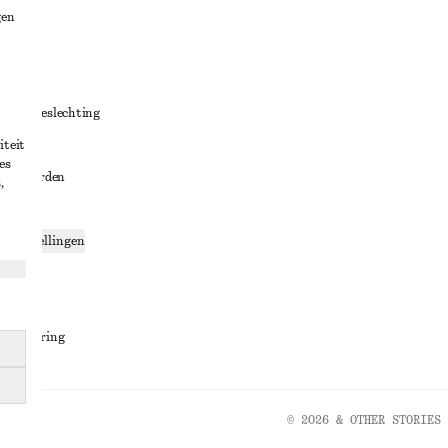
gen
ng
chillenbeslechting
iteit
aarden
es
oorwaarden
,
g
ce-instellingen
ng
den
sverklaring
© 2026 & OTHER STORIES