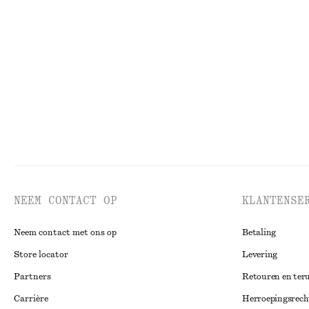
Halflange tankjurk
Ribgebreide tan
€ 89
€ 49
NEEM CONTACT OP
KLANTENSE
Neem contact met ons op
Betaling
Store locator
Levering
Partners
Retouren en ter
Carrière
Herroepingsrech