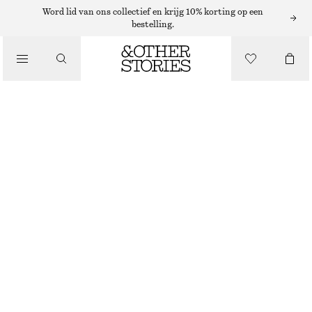
/
Word lid van ons collectief en krijg 10% korting op een
bestelling.
BLOUSES EN OVERHEMDEN
CROPPED BLOUSE
€ 29
€ 79
LAATSTE KANS
/
KLEDING
BEIGE
32
34
36
38
40
42
44