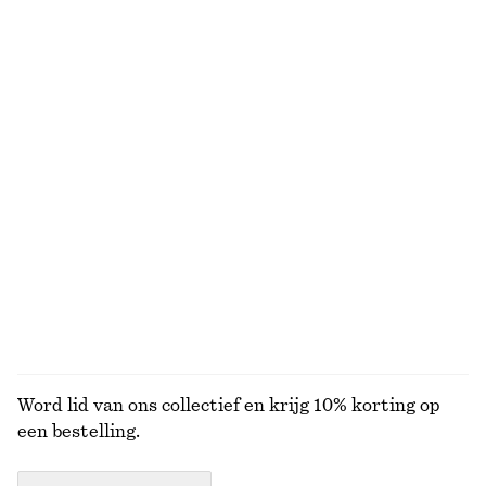
€ 45
€ 89
€ 49
€ 129
Laatste kans
Laatste kans
Geribbeld vest van katoen
Mouwloze coltrui
€ 39
€ 69
€ 12
€ 29
Laatste kans
Laatste kans
Wikkelblouse met ruches
Ribgebreid katoenen vest
€ 39
€ 99
€ 35
€ 89
Laatste kans
Laatste kans
BEKIJK ALLE BLOUSES EN OVERHEMDEN
Word lid van ons collectief en krijg 10% korting op
een bestelling.