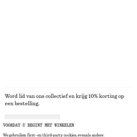
KNITWEAR
JURKEN
ACCESSOIRES
JACKS EN
JASSEN
Word lid van ons collectief en krijg 10% korting op
een bestelling.
CREATE ACCOUNT
VOORDAT U BEGINT MET WINKELEN
We gebruiken first- en third-party cookies, evenals andere