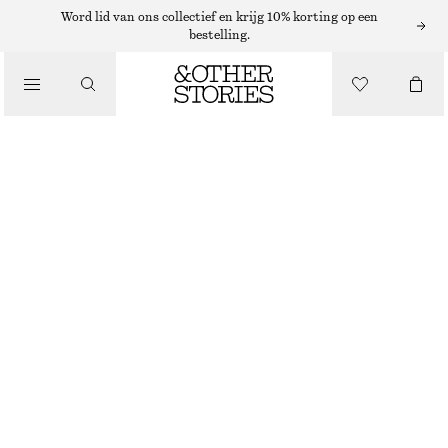
TOPS EN T-SHIRTS
Word lid van ons collectief en krijg 10% korting op een
bestelling.
NAUWSLUITENDE TANKTOP
/
KLEDING
€ 10
€ 19
LAATSTE KANS
ZWART
XS
S
M
L