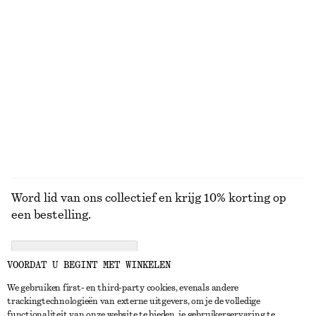
KNITWEAR
JURKEN
ACCESSOIRES
JACKS EN
JASSEN
Word lid van ons collectief en krijg 10% korting op
een bestelling.
CREATE ACCOUNT
VOORDAT U BEGINT MET WINKELEN
We gebruiken first- en third-party cookies, evenals andere
trackingtechnologieën van externe uitgevers, om je de volledige
NEEM CONTACT OP
functionaliteit van onze website te bieden, je gebruikerservaring te