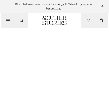
VESTEN
Word lid van ons collectief en krijg 10% korting op een
bestelling.
/
KNITWEAR
GEBREID VEST MET KORTE MOUWEN
/
€ 39
€ 69
KLEDING
LAATSTE KANS
WIT
XS
S
M
L