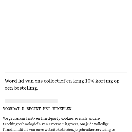
€ 29
€ 79
€ 69
Laatste kans
Linnen midi-jurk
Jacquardblouse met ballonmouwen
€ 45
€ 99
€ 35
€ 89
Laatste kans
Laatste kans
100% linen
BEKIJK ALLE BLOUSES EN OVERHEMDEN
Word lid van ons collectief en krijg 10% korting op
een bestelling.
CREATE ACCOUNT
VOORDAT U BEGINT MET WINKELEN
We gebruiken first- en third-party cookies, evenals andere
trackingtechnologieën van externe uitgevers, om je de volledige
NEEM CONTACT OP
functionaliteit van onze website te bieden, je gebruikerservaring te