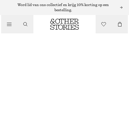
/
Word lid van ons collectief en krijg 10% korting op een
bestelling.
BLOUSES EN OVERHEMDEN
SATIJNEN TOP MET POFMOUWEN
€ 39
€ 79
LAATSTE KANS
/
KLEDING
ZWART
32
34
36
38
40
42
44