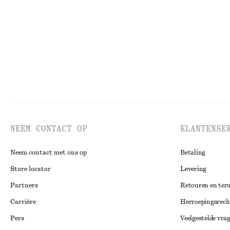
100% organic cotton
Nieuw
NEEM CONTACT OP
KLANTENSE
Neem contact met ons op
Betaling
Store locator
Levering
Partners
Retouren en ter
Carrière
Herroepingsrech
Pers
Veelgestelde vra