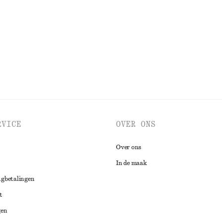
Nieuw
BEKIJK ALLE BLOUSES EN OVERHEMDEN
RVICE
OVER ONS
Over ons
In de maak
ugbetalingen
t
gen