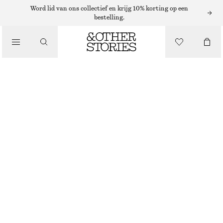
Word lid van ons collectief en krijg 10% korting op een
bestelling.
/
TOPS EN T-SHIRTS
CROPPED T-SHIRT
€ 12
€ 25
/
LAATSTE KANS
KLEDING
MOSTERDGEEL
XS
S
M
L