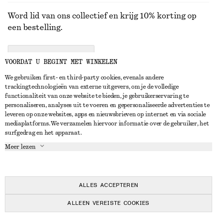
Word lid van ons collectief en krijg 10% korting op
een bestelling.
CREATE ACCOUNT
VOORDAT U BEGINT MET WINKELEN
We gebruiken first- en third-party cookies, evenals andere
trackingtechnologieën van externe uitgevers, om je de volledige
NEEM CONTACT OP
functionaliteit van onze website te bieden, je gebruikerservaring te
personaliseren, analyses uit te voeren en gepersonaliseerde advertenties te
Neem contact met ons op
Instagram
leveren op onze websites, apps en nieuwsbrieven op internet en via sociale
KLANTENSERVICE
mediaplatforms. We verzamelen hiervoor informatie over de gebruiker, het
Store locator
Pinterest
surfgedrag en het apparaat.
Betaling
OVER ONS
Partners
Facebook
Meer lezen
Levering
Over ons
Carrière
YouTube
Retouren en terugbetalingen
In de maak
Pers
TikTok
Herroepingsrecht
ALLES ACCEPTEREN
Veelgestelde vragen
ALLEEN VEREISTE COOKIES
Maatgids