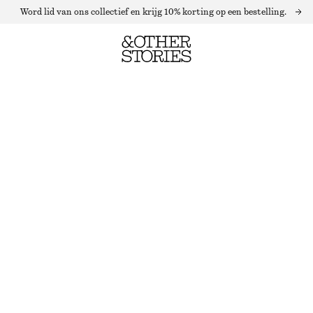
Word lid van ons collectief en krijg 10% korting op een bestelling.
CORDUROY BROEK MET WIJDE PIJPEN
LAATSTE KANS
TAUPE
32
34
36
38
40
42
44
Maattabel
MAAT