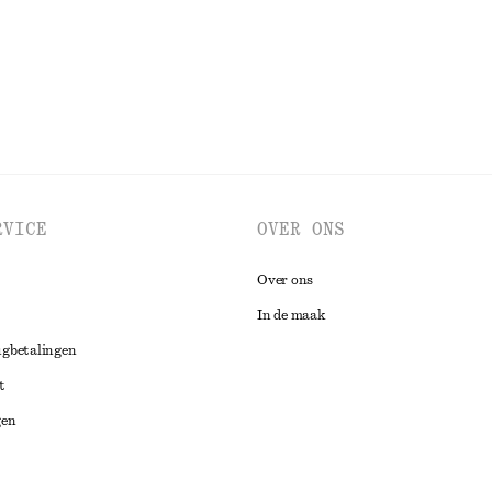
RVICE
OVER ONS
Over ons
In de maak
ugbetalingen
t
gen
ng