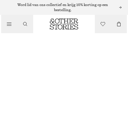
Word lid van ons collectief en krijg 10% korting op een
bestelling.
/
TOPS EN T-SHIRTS
KATOENEN TOP MET RACERBACK
€ 19
€ 39
LAATSTE KANS
/
KLEDING
FELROOD
XS
S
M
L