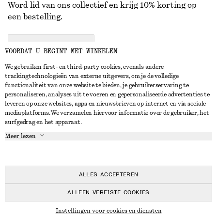
Word lid van ons collectief en krijg 10% korting op
een bestelling.
CREATE ACCOUNT
VOORDAT U BEGINT MET WINKELEN
We gebruiken first- en third-party cookies, evenals andere
trackingtechnologieën van externe uitgevers, om je de volledige
NEEM CONTACT OP
functionaliteit van onze website te bieden, je gebruikerservaring te
personaliseren, analyses uit te voeren en gepersonaliseerde advertenties te
Neem contact met ons op
Instagram
leveren op onze websites, apps en nieuwsbrieven op internet en via sociale
KLANTENSERVICE
mediaplatforms. We verzamelen hiervoor informatie over de gebruiker, het
Store locator
Pinterest
surfgedrag en het apparaat.
Betaling
OVER ONS
Partners
Facebook
Meer lezen
Levering
Over ons
Carrière
YouTube
Retouren en terugbetalingen
In de maak
Pers
TikTok
Herroepingsrecht
ALLES ACCEPTEREN
Veelgestelde vragen
ALLEEN VEREISTE COOKIES
Maatgids
© 2026 & OTHER STORIES
Instellingen voor cookies en diensten
Studentenkorting