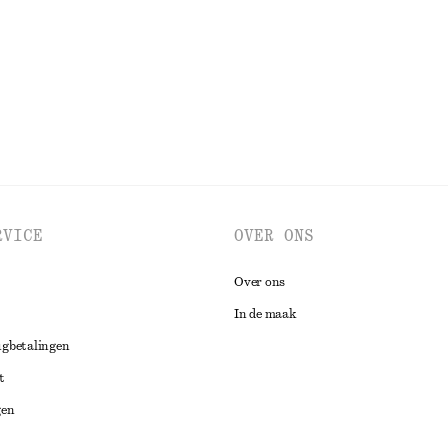
BEKIJK ALLE JURKEN EN JUMPSUITS
RVICE
OVER ONS
Over ons
In de maak
ugbetalingen
t
gen