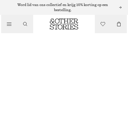
Word lid van ons collectief en krijg 10% korting op een
bestelling.
/
JURKEN EN JUMPSUITS
GESMOKTE MIDI-JURK VAN KATOEN
€ 79
/
KLEDING
LICHTBLAUW
32
34
36
38
40
42
44
Maattabel
MAAT