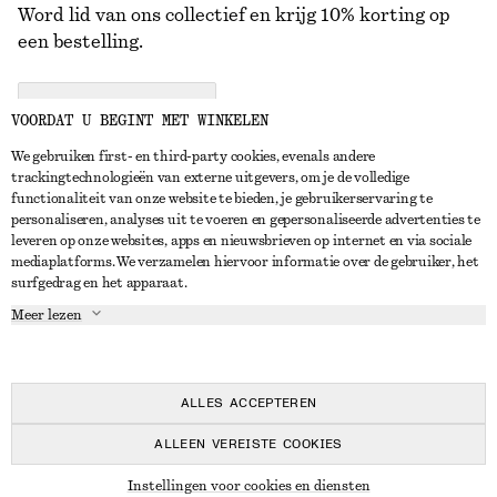
Word lid van ons collectief en krijg 10% korting op
een bestelling.
CREATE ACCOUNT
VOORDAT U BEGINT MET WINKELEN
We gebruiken first- en third-party cookies, evenals andere
trackingtechnologieën van externe uitgevers, om je de volledige
NEEM CONTACT OP
functionaliteit van onze website te bieden, je gebruikerservaring te
personaliseren, analyses uit te voeren en gepersonaliseerde advertenties te
Neem contact met ons op
Instagram
leveren op onze websites, apps en nieuwsbrieven op internet en via sociale
KLANTENSERVICE
mediaplatforms. We verzamelen hiervoor informatie over de gebruiker, het
Store locator
Pinterest
surfgedrag en het apparaat.
Betaling
OVER ONS
Partners
Facebook
Meer lezen
Levering
Over ons
Carrière
YouTube
Retouren en terugbetalingen
In de maak
Pers
TikTok
Herroepingsrecht
ALLES ACCEPTEREN
Veelgestelde vragen
ALLEEN VEREISTE COOKIES
Maatgids
© 2026 & OTHER STORIES
Instellingen voor cookies en diensten
Studentenkorting