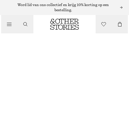
Word lid van ons collectief en krijg 10% korting op een
bestelling.
/
JURKEN EN JUMPSUITS
KATOENEN MIDI-JURK
€ 79
NIEUW
/
KLEDING
BRUIN/GERUIT
32
34
36
38
40
42
44