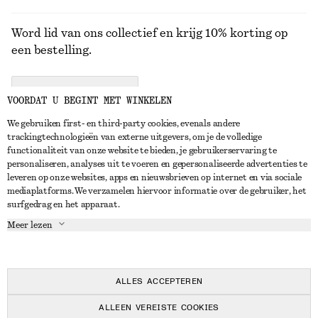
Word lid van ons collectief en krijg 10% korting op
een bestelling.
CREATE ACCOUNT
VOORDAT U BEGINT MET WINKELEN
We gebruiken first- en third-party cookies, evenals andere
trackingtechnologieën van externe uitgevers, om je de volledige
NEEM CONTACT OP
functionaliteit van onze website te bieden, je gebruikerservaring te
personaliseren, analyses uit te voeren en gepersonaliseerde advertenties te
Neem contact met ons op
Instagram
leveren op onze websites, apps en nieuwsbrieven op internet en via sociale
KLANTENSERVICE
mediaplatforms. We verzamelen hiervoor informatie over de gebruiker, het
Store locator
Pinterest
surfgedrag en het apparaat.
Betaling
OVER ONS
Partners
Facebook
Meer lezen
Levering
Over ons
Carrière
YouTube
Retouren en terugbetalingen
In de maak
Pers
TikTok
Herroepingsrecht
ALLES ACCEPTEREN
Veelgestelde vragen
ALLEEN VEREISTE COOKIES