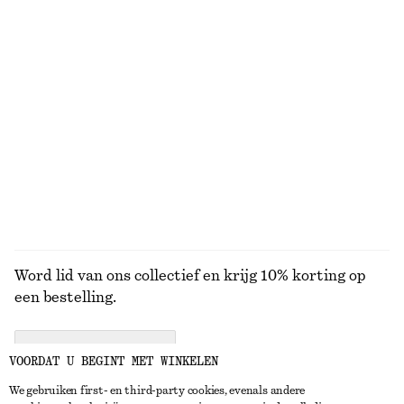
Ribgebreid vest
Oversized vest van een mohairmix
€ 79
€ 129
Wool-cotton
Top van merinowol met halve knoopsluiting
Zachte wollen sokken
€ 79
€ 29
100% merino wool
+
1
BEKIJK ALLE JACKS EN JASSEN
Word lid van ons collectief en krijg 10% korting op
een bestelling.
CREATE ACCOUNT
VOORDAT U BEGINT MET WINKELEN
We gebruiken first- en third-party cookies, evenals andere