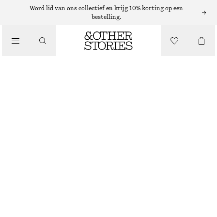
Word lid van ons collectief en krijg 10% korting op een
/
bestelling.
JACKS EN JASSEN
PARKA MET TREKKOORD
€ 159
/
KLEDING
DONKERBLAUW
XS
S
M
L
Maattabel
MAAT