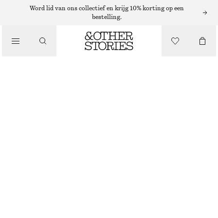
Word lid van ons collectief en krijg 10% korting op een
bestelling.
/
JURKEN EN JUMPSUITS
MIDI-JURK MET PLOOIEN EN VLEERMUISMOUWEN
€ 45
€ 99
LAATSTE KANS
/
KLEDING
ZWART
XS
S
M
L