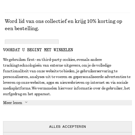
Word lid van ons collectief en krijg 10% korting op
een bestelling.
CREATE ACCOUNT
VOORDAT U BEGINT MET WINKELEN
We gebruiken first- en third-party cookies, evenals andere
trackingtechnologieën van externe uitgevers, om je de volledige
NEEM CONTACT OP
functionaliteit van onze website te bieden, je gebruikerservaring te
personaliseren, analyses uit te voeren en gepersonaliseerde advertenties te
Neem contact met ons op
Instagram
leveren op onze websites, apps en nieuwsbrieven op internet en via sociale
KLANTENSERVICE
mediaplatforms. We verzamelen hiervoor informatie over de gebruiker, het
Store locator
Pinterest
surfgedrag en het apparaat.
Betaling
OVER ONS
Partners
Facebook
Meer lezen
Levering
Over ons
Carrière
YouTube
Retouren en terugbetalingen
In de maak
Pers
TikTok
Herroepingsrecht
ALLES ACCEPTEREN
Veelgestelde vragen