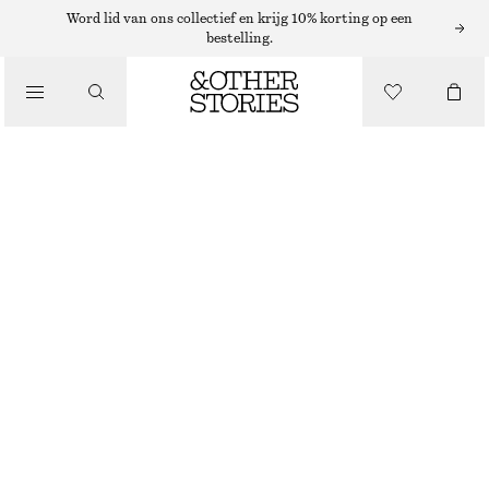
JEANS MET HOGE TAILLE
Word lid van ons collectief en krijg 10% korting op een
bestelling.
/
JEANS MET WIJDE PIJPEN
JEANS
€ 89
/
BLAUW
+
11
KLEDING
32
34
36
38
40
42
44
Maattabel
MAAT
KIES MAAT