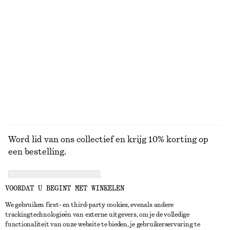
JURKEN
ROKKEN
ACCESSOIRES
TOPS EN T-
SHIRTS
Word lid van ons collectief en krijg 10% korting op
een bestelling.
CREATE ACCOUNT
VOORDAT U BEGINT MET WINKELEN
We gebruiken first- en third-party cookies, evenals andere
trackingtechnologieën van externe uitgevers, om je de volledige
NEEM CONTACT OP
functionaliteit van onze website te bieden, je gebruikerservaring te