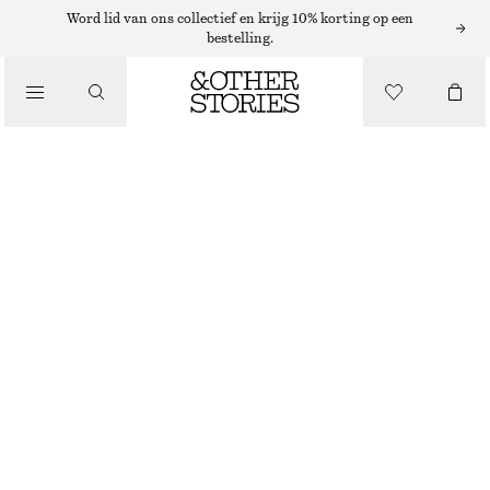
Word lid van ons collectief en krijg 10% korting op een
bestelling.
/
JURKEN EN JUMPSUITS
OVERHEMDJURK MET VERLAAGDE TAILLE
€ 49
€ 99
LAATSTE KANS
/
KLEDING
PASTELROZE
XS
S
M
L