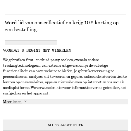
Word lid van ons collectief en krijg 10% korting op
een bestelling.
CREATE ACCOUNT
VOORDAT U BEGINT MET WINKELEN
We gebruiken first- en third-party cookies, evenals andere
trackingtechnologieën van externe uitgevers, om je de volledige
NEEM CONTACT OP
functionaliteit van onze website te bieden, je gebruikerservaring te
personaliseren, analyses uit te voeren en gepersonaliseerde advertenties te
Neem contact met ons op
Instagram
leveren op onze websites, apps en nieuwsbrieven op internet en via sociale
KLANTENSERVICE
mediaplatforms. We verzamelen hiervoor informatie over de gebruiker, het
Store locator
Pinterest
surfgedrag en het apparaat.
Betaling
OVER ONS
Partners
Facebook
Meer lezen
Levering
Over ons
Carrière
YouTube
Retouren en terugbetalingen
In de maak
Pers
TikTok
Herroepingsrecht
ALLES ACCEPTEREN