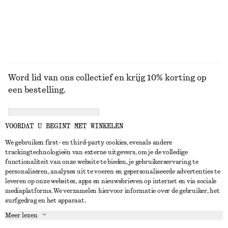
BEKIJK ALLE JURKEN EN JUMPSUITS
Word lid van ons collectief en krijg 10% korting op
een bestelling.
CREATE ACCOUNT
VOORDAT U BEGINT MET WINKELEN
We gebruiken first- en third-party cookies, evenals andere
trackingtechnologieën van externe uitgevers, om je de volledige
NEEM CONTACT OP
functionaliteit van onze website te bieden, je gebruikerservaring te
personaliseren, analyses uit te voeren en gepersonaliseerde advertenties te
Neem contact met ons op
Instagram
leveren op onze websites, apps en nieuwsbrieven op internet en via sociale
KLANTENSERVICE
mediaplatforms. We verzamelen hiervoor informatie over de gebruiker, het
Store locator
Pinterest
surfgedrag en het apparaat.
Betaling
OVER ONS
Partners
Facebook
Meer lezen
Levering