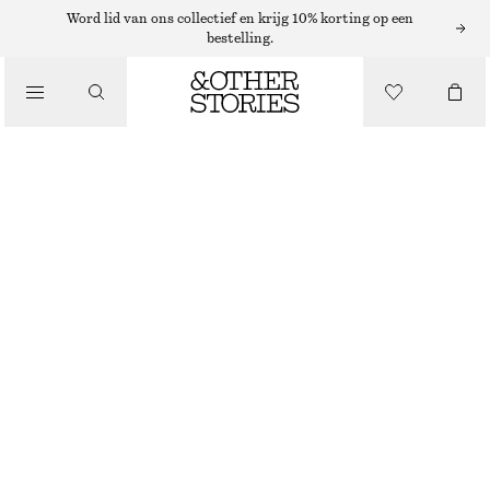
Word lid van ons collectief en krijg 10% korting op een
bestelling.
/
JURKEN EN JUMPSUITS
MINI-JURK MET WIJDE MOUWEN
€ 69
€ 89
LAATSTE KANS
/
KLEDING
ZWART
XS
S
M
L
XS/P
S/P
M/P
L/P