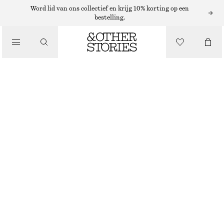
OORBELLEN
Word lid van ons collectief en krijg 10% korting op een
bestelling.
/
SIERADEN
LANGWERPIGE BELVORMIGE OORBELLEN
/
€ 19
ACCESSOIRES
NIET OP VOORRAAD
GOUDKLEURIG
ONESIZE
MAAT