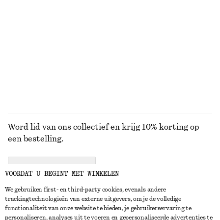
+
3
Spencer van een mohairmix met ronde hals
Recht katoenen T-shirt
€ 69
€ 25
Nieuw
100% organic cotton
+
5
BEKIJK ALLE SIERADEN
Word lid van ons collectief en krijg 10% korting op
een bestelling.
CREATE ACCOUNT
VOORDAT U BEGINT MET WINKELEN
We gebruiken first- en third-party cookies, evenals andere
trackingtechnologieën van externe uitgevers, om je de volledige
NEEM CONTACT OP
functionaliteit van onze website te bieden, je gebruikerservaring te
personaliseren, analyses uit te voeren en gepersonaliseerde advertenties te