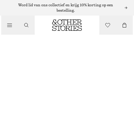
Word lid van ons collectief en krijg 10% korting op een
bestelling.
KLEDING
DOORSCHIJNENDE SOKKEN MET STIPPEN
€ 12
ZWART/WITTE STIPPEN
ONESIZE
MAAT