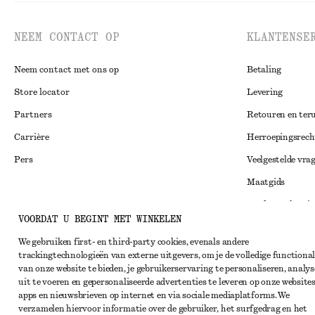
NEEM CONTACT OP
KLANTENSE
Neem contact met ons op
Betaling
Store locator
Levering
Partners
Retouren en ter
Carrière
Herroepingsrech
Pers
Veelgestelde vra
Maatgids
Studentenkorti
Instagram
VOORDAT U BEGINT MET WINKELEN
Alternatieve ges
Pinterest
We gebruiken first- en third-party cookies, evenals andere
Algemene voorw
Facebook
trackingtechnologieën van externe uitgevers, om je de volledige functional
van onze website te bieden, je gebruikerservaring te personaliseren, analys
Lidmaatschapsv
YouTube
uit te voeren en gepersonaliseerde advertenties te leveren op onze websites
Cookieverklarin
apps en nieuwsbrieven op internet en via sociale mediaplatforms. We
TikTok
verzamelen hiervoor informatie over de gebruiker, het surfgedrag en het