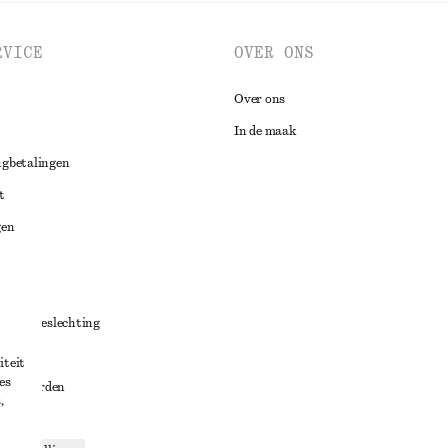
RVICE
OVER ONS
Over ons
In de maak
ugbetalingen
t
gen
ng
chillenbeslechting
aarden
iteit
es
oorwaarden
,
g