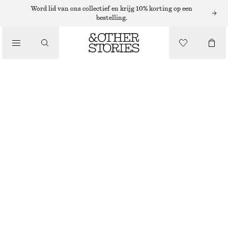
Word lid van ons collectief en krijg 10% korting op een
bestelling.
/
TOPS EN T-SHIRTS
AANGERIMPELD T-SHIRT MET V-HALS
€ 25
€ 35
/
LAATSTE KANS
KLEDING
GRIJS
XS
S
M
L