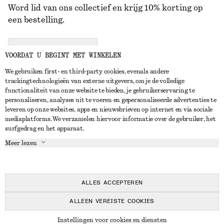
Word lid van ons collectief en krijg 10% korting op
een bestelling.
CREATE ACCOUNT
VOORDAT U BEGINT MET WINKELEN
We gebruiken first- en third-party cookies, evenals andere
trackingtechnologieën van externe uitgevers, om je de volledige
NEEM CONTACT OP
functionaliteit van onze website te bieden, je gebruikerservaring te
personaliseren, analyses uit te voeren en gepersonaliseerde advertenties te
Neem contact met ons op
Instagram
leveren op onze websites, apps en nieuwsbrieven op internet en via sociale
KLANTENSERVICE
mediaplatforms. We verzamelen hiervoor informatie over de gebruiker, het
Store locator
Pinterest
surfgedrag en het apparaat.
Betaling
OVER ONS
Partners
Facebook
Meer lezen
Levering
Over ons
Carrière
YouTube
Retouren en terugbetalingen
In de maak
Pers
TikTok
Herroepingsrecht
ALLES ACCEPTEREN
Veelgestelde vragen
ALLEEN VEREISTE COOKIES
Maatgids
© 2026 & OTHER STORIES
Instellingen voor cookies en diensten