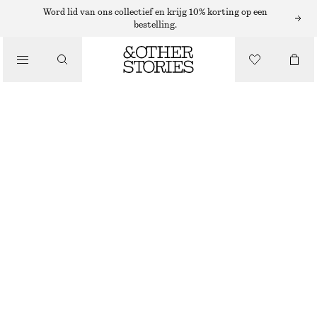
Word lid van ons collectief en krijg 10% korting op een
bestelling.
/
LICHAAMSVERZORGING
BLAUW/ROOD/GEEL SET MET DRIE HANDCRÈMES
€ 17
90 ML | € 188.89 / 1 L
/
BEAUTY
BLAUW/ROOD/GEEL
KIES MAAT
Zoek in de winkel