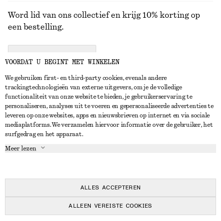
Word lid van ons collectief en krijg 10% korting op
een bestelling.
CREATE ACCOUNT
VOORDAT U BEGINT MET WINKELEN
We gebruiken first- en third-party cookies, evenals andere
trackingtechnologieën van externe uitgevers, om je de volledige
NEEM CONTACT OP
functionaliteit van onze website te bieden, je gebruikerservaring te
personaliseren, analyses uit te voeren en gepersonaliseerde advertenties te
Neem contact met ons op
Instagram
leveren op onze websites, apps en nieuwsbrieven op internet en via sociale
KLANTENSERVICE
mediaplatforms. We verzamelen hiervoor informatie over de gebruiker, het
Store locator
Pinterest
surfgedrag en het apparaat.
Betaling
OVER ONS
Partners
Facebook
Meer lezen
Levering
Over ons
Carrière
YouTube
Retouren en terugbetalingen
In de maak
Pers
TikTok
Herroepingsrecht
ALLES ACCEPTEREN
Veelgestelde vragen
ALLEEN VEREISTE COOKIES
Maatgids