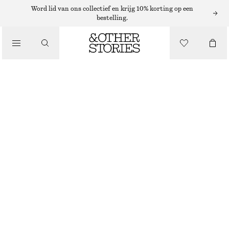
Word lid van ons collectief en krijg 10% korting op een
bestelling.
/
LICHAAMSVERZORGING
ARABESQUE WOOD HANDLOTION
€ 12
250 ML | € 48 / 1 L
/
BEAUTY
ARABESQUE WOOD
+
10
KIES MAAT
Zoek in de winkel