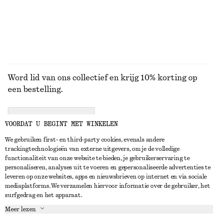
Word lid van ons collectief en krijg 10% korting op
een bestelling.
CREATE ACCOUNT
VOORDAT U BEGINT MET WINKELEN
We gebruiken first- en third-party cookies, evenals andere
trackingtechnologieën van externe uitgevers, om je de volledige
NEEM CONTACT OP
functionaliteit van onze website te bieden, je gebruikerservaring te
personaliseren, analyses uit te voeren en gepersonaliseerde advertenties te
Neem contact met ons op
Instagram
leveren op onze websites, apps en nieuwsbrieven op internet en via sociale
KLANTENSERVICE
mediaplatforms. We verzamelen hiervoor informatie over de gebruiker, het
Store locator
Pinterest
surfgedrag en het apparaat.
Betaling
OVER ONS
Partners
Facebook
Meer lezen
Levering