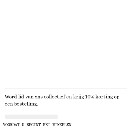
Wikkeljurk met gedrapeerde taille
Bomberjack met kraag
€ 89
€ 129
Nieuw
Nieuw
T-shirt van katoen met ronde hals
Uitlopende linnen midi-jurk
€ 25
€ 99
100% cotton
Nieuw
+
12
100% linen
BEKIJK ALLE SIERADEN
Word lid van ons collectief en krijg 10% korting op
een bestelling.
CREATE ACCOUNT
VOORDAT U BEGINT MET WINKELEN