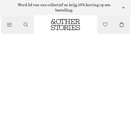
RINGEN
Word lid van ons collectief en krijg 10% korting op een
bestelling.
/
SIERADEN
RING MET GEFACETTEERDE KRISTAL
/
ACCESSOIRES
€ 25
NIET OP VOORRAAD
SMARAGDGROEN
S
M
L