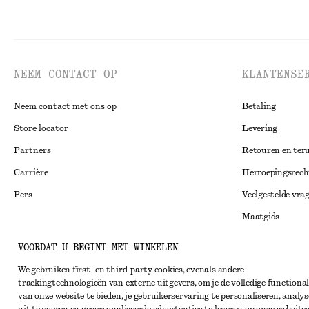
NEEM CONTACT OP
KLANTENSE
Neem contact met ons op
Betaling
Store locator
Levering
Partners
Retouren en ter
Carrière
Herroepingsrech
Pers
Veelgestelde vra
Maatgids
Studentenkorti
Instagram
VOORDAT U BEGINT MET WINKELEN
Alternatieve ges
Pinterest
We gebruiken first- en third-party cookies, evenals andere
trackingtechnologieën van externe uitgevers, om je de volledige functional
Algemene voorw
Facebook
van onze website te bieden, je gebruikerservaring te personaliseren, analys
Lidmaatschapsv