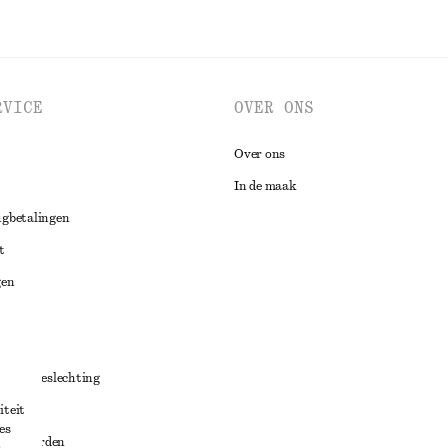
RVICE
OVER ONS
Over ons
In de maak
ugbetalingen
t
gen
ng
chillenbeslechting
iteit
aarden
es
oorwaarden