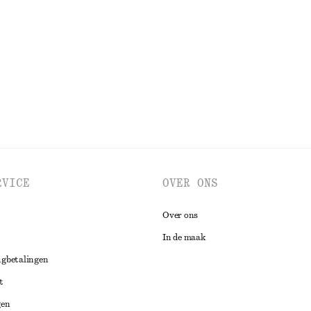
RVICE
OVER ONS
Over ons
In de maak
ugbetalingen
t
gen