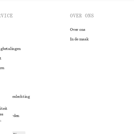
RVICE
OVER ONS
Over ons
In de maak
ugbetalingen
t
gen
ng
chillenbeslechting
aarden
iteit
es
oorwaarden
,
g