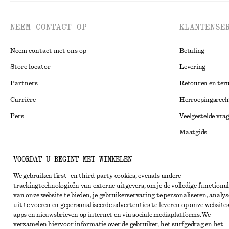
NEEM CONTACT OP
KLANTENSE
Neem contact met ons op
Betaling
Store locator
Levering
Partners
Retouren en ter
Carrière
Herroepingsrech
Pers
Veelgestelde vra
Maatgids
Studentenkorti
Instagram
VOORDAT U BEGINT MET WINKELEN
Alternatieve ges
Pinterest
We gebruiken first- en third-party cookies, evenals andere
Algemene voorw
Facebook
trackingtechnologieën van externe uitgevers, om je de volledige functional
van onze website te bieden, je gebruikerservaring te personaliseren, analys
Lidmaatschapsv
YouTube
uit te voeren en gepersonaliseerde advertenties te leveren op onze websites
Cookieverklarin
apps en nieuwsbrieven op internet en via sociale mediaplatforms. We
TikTok
verzamelen hiervoor informatie over de gebruiker, het surfgedrag en het