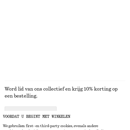
€ 35
€ 69
€ 179
Laatste kans
Broek van katoen met persplooien
Lange jeans met wijde pijpen
€ 79
€ 99
€ 49
€ 99
Laatste kans
Laatste kans
100% cotton
BEKIJK ALLE LAARZEN
Word lid van ons collectief en krijg 10% korting op
een bestelling.
CREATE ACCOUNT
VOORDAT U BEGINT MET WINKELEN
We gebruiken first- en third-party cookies, evenals andere