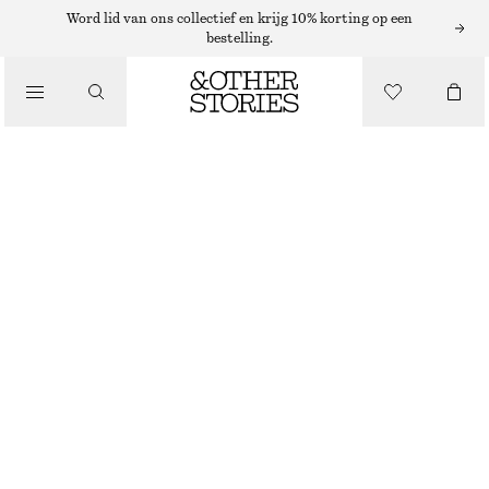
ENKELLAARZEN
Word lid van ons collectief en krijg 10% korting op een
bestelling.
/
LAARZEN
ENKELLAARSJES VAN LAKLEER MET HAK
€ 99
€ 159
/
SCHOENEN
LAATSTE KANS
ZWART
35
36
37
38
39
40
41
42