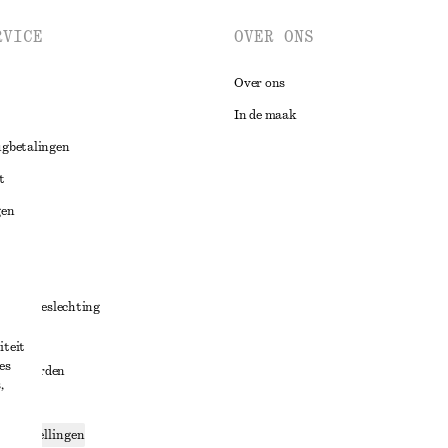
RVICE
OVER ONS
Over ons
In de maak
ugbetalingen
t
gen
ng
chillenbeslechting
aarden
iteit
es
oorwaarden
,
g
ce-instellingen