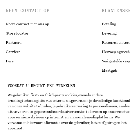
NEEM CONTACT OP
KLANTENSE
Neem contact met ons op
Betaling
Store locator
Levering
Partners
Retouren en ter
Carrière
Herroepingsrech
Pers
Veelgestelde vra
Maatgids
Studentenkorti
Instagram
VOORDAT U BEGINT MET WINKELEN
Alternatieve ges
Pinterest
We gebruiken first- en third-party cookies, evenals andere
Algemene voorw
Facebook
trackingtechnologieën van externe uitgevers, om je de volledige functional
van onze website te bieden, je gebruikerservaring te personaliseren, analys
Lidmaatschapsv
YouTube
uit te voeren en gepersonaliseerde advertenties te leveren op onze websites
Cookieverklarin
apps en nieuwsbrieven op internet en via sociale mediaplatforms. We
TikTok
verzamelen hiervoor informatie over de gebruiker, het surfgedrag en het
Cookie- en servi
apparaat.