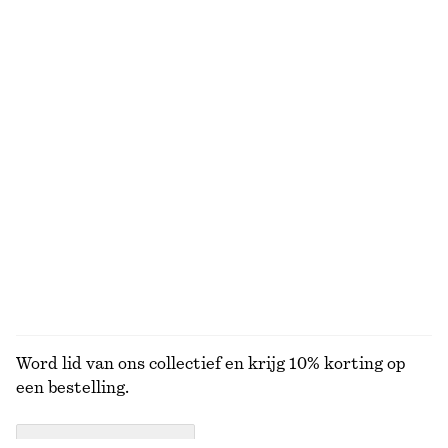
NIET WAT JE ZOCHT?
BEKIJK ONZE ANDERE COLLECTIES
KNITWEAR
JURKEN
ACCESSOIRES
JACKS EN
JASSEN
Word lid van ons collectief en krijg 10% korting op
een bestelling.
CREATE ACCOUNT