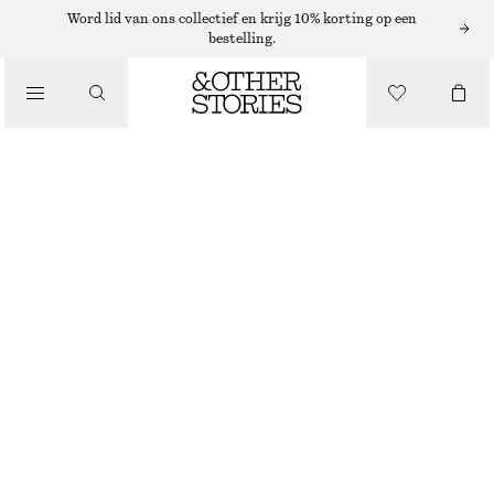
VESTEN
Word lid van ons collectief en krijg 10% korting op een
bestelling.
/
KNITWEAR
GERIBBELD VEST
/
€ 29
€ 69
KLEDING
LAATSTE KANS
WIT
XS
S
M
L